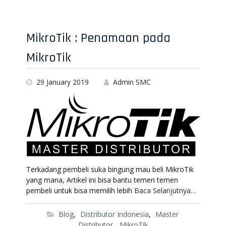
MikroTik : Penamaan pada
MikroTik
29 January 2019
Admin SMC
Terkadang pembeli suka bingung mau beli MikroTik
yang mana, Artikel ini bisa bantu temen temen
pembeli untuk bisa memilih lebih
Baca Selanjutnya…
Blog
,
Distributor Indonesia
,
Master
Distributor
,
MikroTik