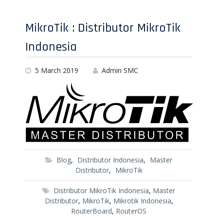
MikroTik : Distributor MikroTik
Indonesia
5 March 2019
Admin SMC
Blog
,
Distributor Indonesia
,
Master
Distributor
,
MikroTik
Distributor MikroTik Indonesia
,
Master
Distributor
,
MikroTik
,
Mikrotik Indonesia
,
RouterBoard
,
RouterOS