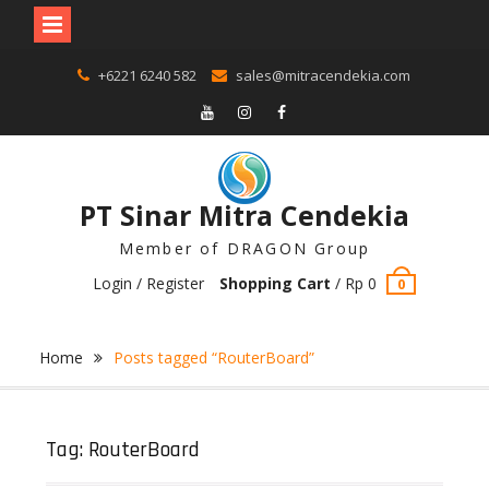
Skip
+6221 6240 582
sales@mitracendekia.com
to
content
Sinar
Sinar
Sinar
Mitra
Mitra
Mitra
Cendekia
Cendekia
Cendekia
PT Sinar Mitra Cendekia
Member of DRAGON Group
Login / Register
Shopping Cart
/
Rp
0
0
Home
Posts tagged “RouterBoard”
Tag:
RouterBoard